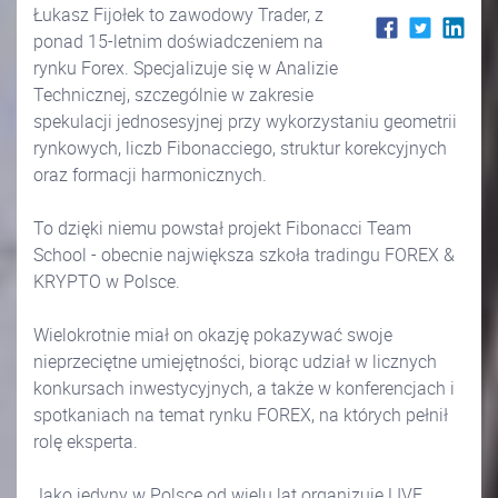
Łukasz Fijołek to zawodowy Trader, z
ponad 15-letnim doświadczeniem na
rynku Forex. Specjalizuje się w Analizie
Technicznej, szczególnie w zakresie
spekulacji jednosesyjnej przy wykorzystaniu geometrii
rynkowych, liczb Fibonacciego, struktur korekcyjnych
oraz formacji harmonicznych.
To dzięki niemu powstał projekt Fibonacci Team
School - obecnie największa szkoła tradingu FOREX &
KRYPTO w Polsce.
Wielokrotnie miał on okazję pokazywać swoje
nieprzeciętne umiejętności, biorąc udział w licznych
konkursach inwestycyjnych, a także w konferencjach i
spotkaniach na temat rynku FOREX, na których pełnił
rolę eksperta.
Jako jedyny w Polsce od wielu lat organizuje LIVE