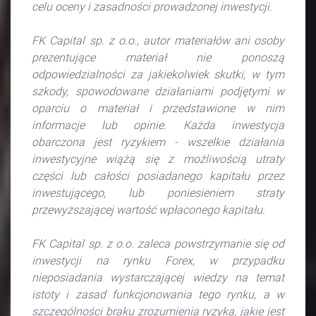
celu oceny i zasadności prowadzonej inwestycji.
FK Capital sp. z o.o., autor materiałów ani osoby
prezentujące materiał nie ponoszą
odpowiedzialności za jakiekolwiek skutki, w tym
szkody, spowodowane działaniami podjętymi w
oparciu o materiał i przedstawione w nim
informacje lub opinie. Każda inwestycja
obarczona jest ryzykiem - wszelkie działania
inwestycyjne wiążą się z możliwością utraty
części lub całości posiadanego kapitału przez
inwestującego, lub poniesieniem straty
przewyższającej wartość wpłaconego kapitału.
FK Capital sp. z o.o. zaleca powstrzymanie się od
inwestycji na rynku Forex, w przypadku
nieposiadania wystarczającej wiedzy na temat
istoty i zasad funkcjonowania tego rynku, a w
szczególności braku zrozumienia ryzyka, jakie jest